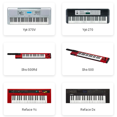
Замена стоковых потенциометров
от 2000 ₽
Заказать
Ypt-370V
Ypt-270
Shs-500Rd
Shs-500
Reface Yc
Reface Dx