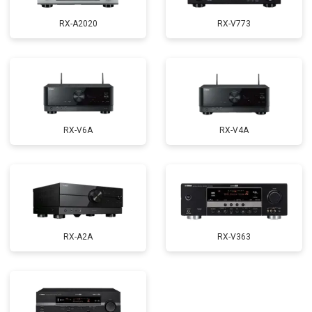
RX-A2020
RX-V773
RX-V6A
RX-V4A
RX-A2A
RX-V363