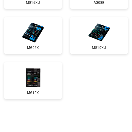
MG16XU
AG08B
MG06X
MG10XU
MG12X