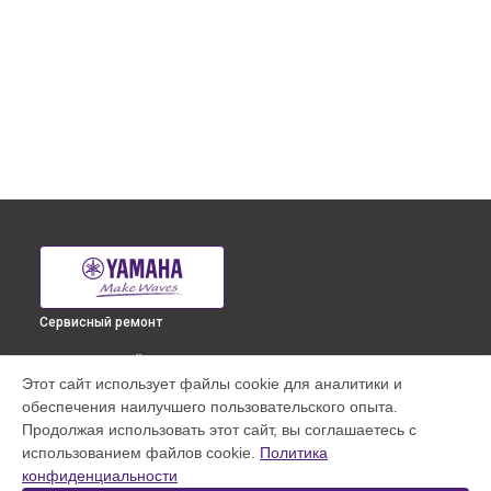
Сервисный ремонт
ВЫБЕРИ СВОЙ ГОРОД
Этот сайт использует файлы cookie для аналитики и
Ремонт корпусных элементов микшерного пульта EMX2
обеспечения наилучшего пользовательского опыта.
Yamaha в
Краснодаре
Продолжая использовать этот сайт, вы соглашаетесь с
Ремонт корпусных элементов микшерного пульта EMX2
использованием файлов cookie.
Политика
Yamaha в
Ростове-на-Дону
конфиденциальности
Ремонт корпусных элементов микшерного пульта EMX2